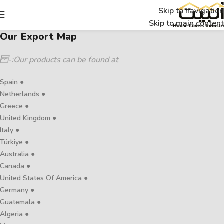
Skip to navigation
Skip to main content
Our Export Map
Our products can be found at:-
● Spain
● Netherlands
● Greece
● United Kingdom
● Italy
● Türkiye
● Australia
● Canada
● United States Of America
● Germany
● Guatemala
● Algeria