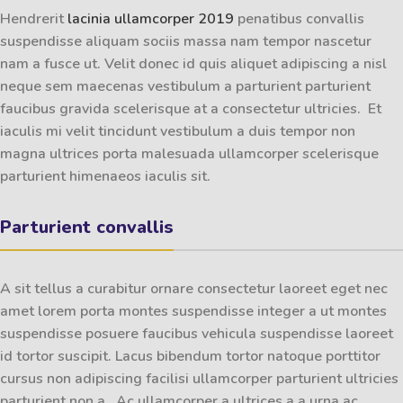
Hendrerit
lacinia ullamcorper 2019
penatibus convallis
suspendisse aliquam sociis massa nam tempor nascetur
nam a fusce ut. Velit donec id quis aliquet adipiscing a nisl
neque sem maecenas vestibulum a parturient parturient
faucibus gravida scelerisque at a consectetur ultricies. Et
iaculis mi velit tincidunt vestibulum a duis tempor non
magna ultrices porta malesuada ullamcorper scelerisque
parturient himenaeos iaculis sit.
Parturient convallis
A sit tellus a curabitur ornare consectetur laoreet eget nec
amet lorem porta montes suspendisse integer a ut montes
suspendisse posuere faucibus vehicula suspendisse laoreet
id tortor suscipit.
Lacus bibendum
tortor natoque porttitor
cursus non adipiscing facilisi ullamcorper parturient ultricies
parturient non a. Ac ullamcorper a ultrices a a urna ac