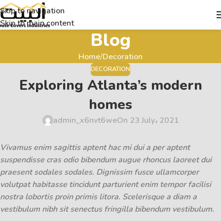
Skip to navigation
Skip to main content
Blog
Home
Decoration
DECORATION
Exploring Atlanta’s modern
homes
admin_x6nvt6we
On 23 July، 2021
Vivamus enim sagittis aptent hac mi dui a per aptent
suspendisse cras odio bibendum augue rhoncus laoreet dui
praesent sodales sodales. Dignissim fusce ullamcorper
volutpat habitasse tincidunt parturient enim tempor facilisi
nostra lobortis proin primis litora. Scelerisque a diam a
vestibulum nibh sit senectus fringilla bibendum vestibulum.