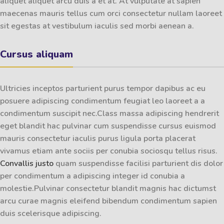
aliquet aliquet arcu duis a et at. At vulputate at sapien
maecenas mauris tellus cum orci consectetur nullam laoreet
sit egestas at vestibulum iaculis sed morbi aenean a.
Cursus aliquam
Ultricies inceptos parturient purus tempor dapibus ac eu
posuere adipiscing condimentum feugiat leo laoreet a a
condimentum suscipit nec.Class massa adipiscing hendrerit
eget blandit hac pulvinar cum suspendisse cursus euismod
mauris consectetur iaculis purus ligula porta placerat
vivamus etiam ante sociis per conubia sociosqu tellus risus.
Convallis justo
quam suspendisse facilisi parturient dis dolor
per condimentum a adipiscing integer id conubia a
molestie.Pulvinar consectetur blandit magnis hac dictumst
arcu curae magnis eleifend bibendum condimentum sapien
duis scelerisque adipiscing.