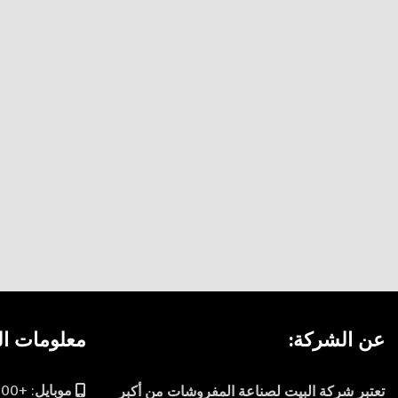
عن الشركة:
معلومات ال
موبايل: +201027775100
تعتبر شركة البيت لصناعة المفروشات من أكبر