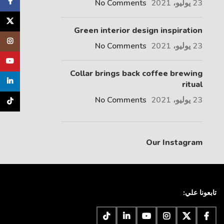
cebook
23 يوليو، 2021
No Comments
X
Green interior design inspiration
tagram
23 يوليو، 2021
No Comments
uTube
Collar brings back coffee brewing
inkedin
ritual
23 يوليو، 2021
No Comments
TikTok
Our Instagram
تابعونا علي: