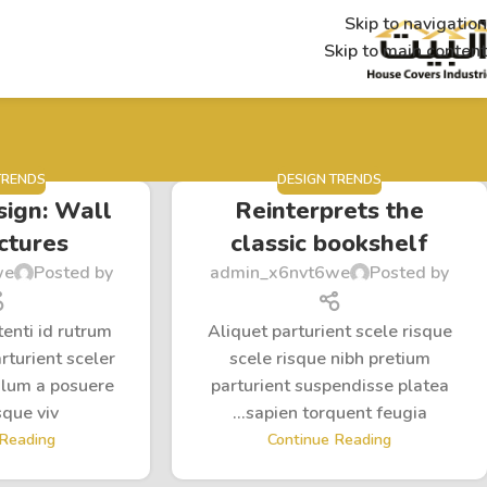
Skip to navigation
Skip to main content
TRENDS
DESIGN TRENDS
sign: Wall
Reinterprets the
ictures
classic bookshelf
we
Posted by
admin_x6nvt6we
Posted by
tenti id rutrum
Aliquet parturient scele risque
rturient sceler
scele risque nibh pretium
bulum a posuere
parturient suspendisse platea
ue viv...
sapien torquent feugia...
 Reading
Continue Reading