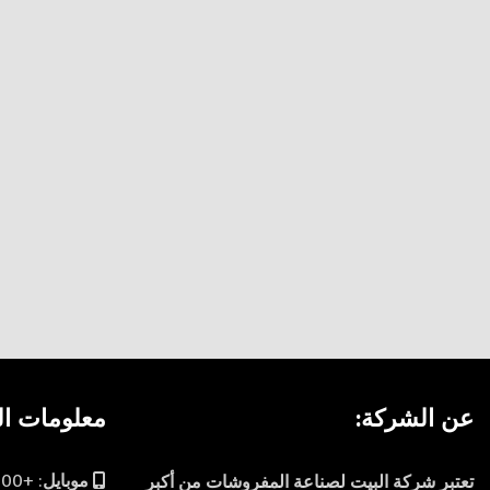
عن الشركة:
معلومات ال
موبايل: +201027775100
تعتبر شركة البيت لصناعة المفروشات من أكبر