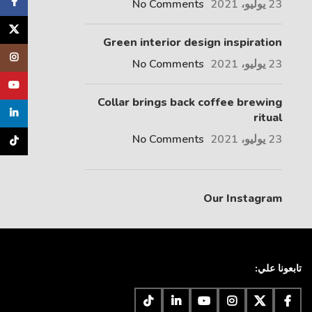
cebook
23 يوليو، 2021
No Comments
X
Green interior design inspiration
tagram
23 يوليو، 2021
No Comments
uTube
Collar brings back coffee brewing
inkedin
ritual
23 يوليو، 2021
No Comments
TikTok
Our Instagram
تابعونا علي: