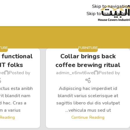
Skip to navigation
Skip to main content
TURE
FURNITURE
 functional
Collar brings back
IT folks
coffee brewing ritual
we
Posted by
admin_x6nvt6we
Posted by
uctus esta anibh
Adipiscing hac imperdiet id
it blandit nam
blandit varius scelerisque at
d hac. Cras a
sagittis libero dui dis volutpat
a varius...
vehicula mus sed ut...
 Reading
Continue Reading