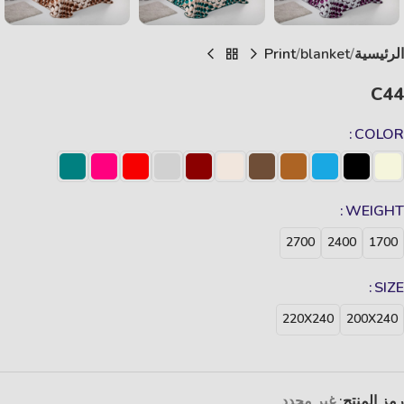
الرئيسية
blanket
Print
C44
COLOR
WEIGHT
2700
2400
1700
SIZE
220X240
200X240
رمز المنتج:
غير محدد