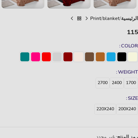
الرئيسية
blanket
Print
115
COLOR
WEIGHT
2700
2400
1700
SIZE
220X240
200X240
رمز المنتج:
غير محدد