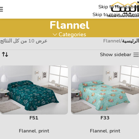
Skip to navigation
Skip to main content
Flannel
Categories
الرئيسية
Flannel
عرض ⁦10⁩ من كل النتائج
Show sidebar
F51
F33
Flannel
,
print
Flannel
,
print