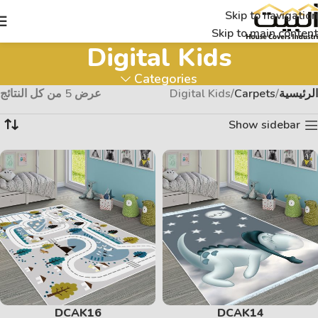
Skip to navigation
Skip to main content
Digital Kids
Categories
الرئيسية
Carpets
Digital Kids
عرض ⁦5⁩ من كل النتائج
Show sidebar
DCAK16
DCAK14