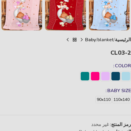
الرئيسية
blanket
Baby
CL03-2
COLOR
BABY SIZE
90x110
110x140
رمز المنتج:
غير محدد