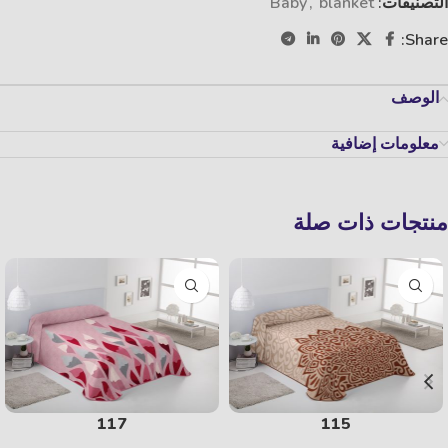
التصنيفات:
blanket
,
Baby
Share:
الوصف
معلومات إضافية
منتجات ذات صلة
117
115